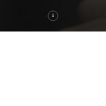
真诚专
业打动
持续精
准服务
项目背景
上海隐智科学仪器有限公司由分析仪器原厂工程师团队创立。公司成立的宗
旨是为拥有分析实验室的用户提供更有竞争力的服务，因此成立伊始，公司
一直在发展其作为第三方维修服务提供者的核心能力。之后以此为出发点，
又陆续发展出培训验证、二手分析仪器销售和租赁以及实验室搬家等业务。
主要服务：
青岛画册设计
青岛企业画册设计
维修行业画册设计
青岛产品画册设计
解决方案：
作为一家高端实验室维修和二手设备购买租赁的公司的企业画册，我们从企